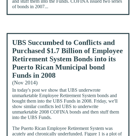
and stuff them into the Funds. COFINA issued two series
of bonds in 2007...
UBS Succumbed to Conflicts and
Purchased $1.7 Billion of Employee
Retirement System Bonds into its
Puerto Rican Municipal bond
Funds in 2008
(Nov 2014)
In today's post we show that UBS underwrote
unmarketable Employee Retirement System bonds and
bought them into the UBS Funds in 2008. Friday, we'll
show similar conflicts led UBS to underwrite
unmarketable 2008 COFINA bonds and then stuff them
into the UBS Funds.
The Puerto Rican Employee Retirement System was
acutely and chronically underfunded. Figure 1 is a plot of