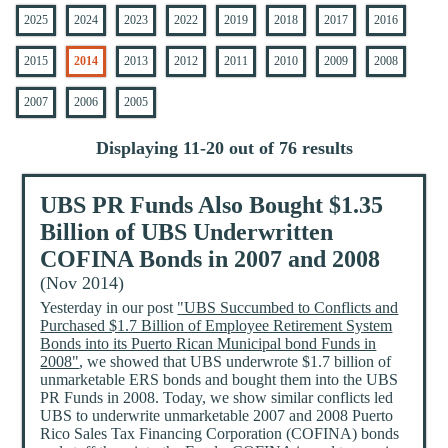
2025
2024
2023
2022
2019
2018
2017
2016
2015
2014
2013
2012
2011
2010
2009
2008
2007
2006
2005
Displaying 11-20 out of 76 results
UBS PR Funds Also Bought $1.35
Billion of UBS Underwritten
COFINA Bonds in 2007 and 2008
(Nov 2014)
Yesterday in our post
"UBS Succumbed to Conflicts and
Purchased $1.7 Billion of Employee Retirement System
Bonds into its Puerto Rican Municipal bond Funds in
2008"
, we showed that UBS underwrote $1.7 billion of
unmarketable ERS bonds and bought them into the UBS
PR Funds in 2008. Today, we show similar conflicts led
UBS to underwrite unmarketable 2007 and 2008 Puerto
Rico Sales Tax Financing Corporation (COFINA) bonds