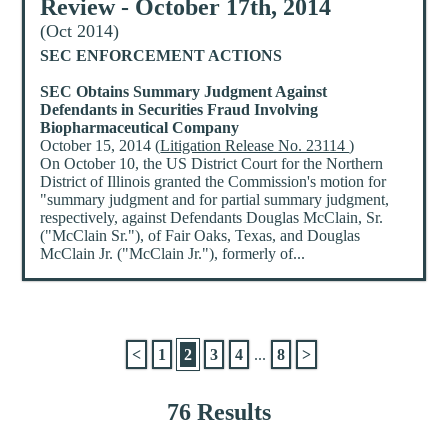
Review - October 17th, 2014
(Oct 2014)
SEC ENFORCEMENT ACTIONS
SEC Obtains Summary Judgment Against
Defendants in Securities Fraud Involving
Biopharmaceutical Company
October 15, 2014 (
Litigation Release No. 23114
)
On October 10, the US District Court for the Northern
District of Illinois granted the Commission's motion for
"summary judgment and for partial summary judgment,
respectively, against Defendants Douglas McClain, Sr.
("McClain Sr."), of Fair Oaks, Texas, and Douglas
McClain Jr. ("McClain Jr."), formerly of...
<
1
2
3
4
...
8
>
76 Results